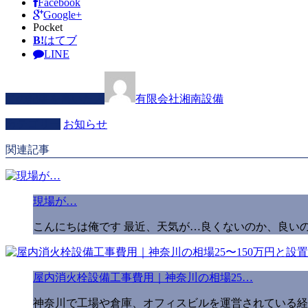
Facebook
Google+
Pocket
B!
はてブ
LINE
この記事を書いた人
有限会社湘南設備
カテゴリー
お知らせ
関連記事
現場が…
こんにちは俺です 最近、天気が…良くないのか、良いの
屋内消火栓設備工事費用｜神奈川の相場25…
神奈川で工場や倉庫、オフィスビルを運営されている経