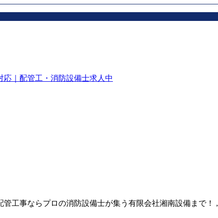
対応｜配管工・消防設備士求人中
事ならプロの消防設備士が集う有限会社湘南設備まで！ , 2026 All R