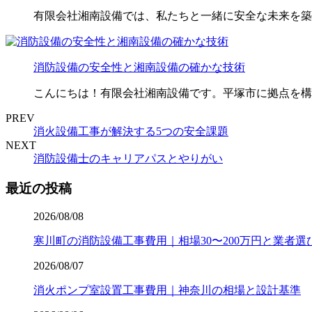
有限会社湘南設備では、私たちと一緒に安全な未来を築
消防設備の安全性と湘南設備の確かな技術
こんにちは！有限会社湘南設備です。平塚市に拠点を構
PREV
消火設備工事が解決する5つの安全課題
NEXT
消防設備士のキャリアパスとやりがい
最近の投稿
2026/08/08
寒川町の消防設備工事費用｜相場30〜200万円と業者選
2026/08/07
消火ポンプ室設置工事費用｜神奈川の相場と設計基準