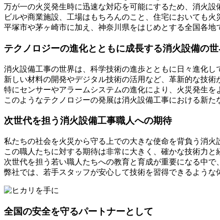
万が一の火災発生時に迅速な対応を可能にするため、消火設
ビルや商業施設、工場はもちろんのこと、住宅においても火
平塚市や茅ヶ崎市に加え、神奈川県をはじめとする全国各地
テクノロジーの進化とともに成長する消火設備の世
消火設備工事の世界は、科学技術の進歩とともに日々進化し
新しい材料の開発やデジタル技術の活用など、革新的な技術
特にセンサーやアラームシステムの進化により、火災発生を
このようなテクノロジーの発展は消火設備工事における新た
次世代を担う消火設備工事職人への期待
私たちの社会を火災から守る上での大きな使命を背負う消火
この職人たちに対する期待は非常に大きく、確かな技術力と
次世代を担う若い職人たちへの教育と育成が重要になる中で
弊社では、若手スタッフが安心して技術を習得できるような
全国の安全を守るパートナーとして