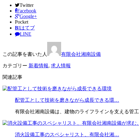
Twitter
Facebook
Google+
Pocket
B!
はてブ
LINE
この記事を書いた人
有限会社湘南設備
カテゴリー
新着情報
,
求人情報
関連記事
配管工として技術を磨きながら成長できる環…
有限会社湘南設備は、建物のライフラインを支える管工
消火設備工事のスペシャリスト、有限会社湘…