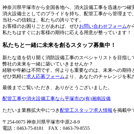
神奈川県平塚市から全国各地へ、消火設備工事を迅速かつ確
消火設備士としてのプライドを持ち、配管工事から管理まで
当社への信頼は、私たちの誇りです。
お客様のお困りごとがあれば、ぜひ
お問い合わせフォーム
か
私たちはすぐにお客様の期待に応える用意が整っています！
私たちと一緒に未来を創るスタッフ募集中！
新たな道を切り開く消防設備工事のスペシャリストを目指し
弊社の未来を一緒に築いていきませんか？
経験や年齢は不問です。何よりも重要なのは、未来への期待
ぜひ気軽に
求人応募フォーム
より、あなたのチャレンジを私
最後までご覧いただき、ありがとうございました。
配管工事や消火設備工事なら平塚市の(有)湘南設備
ただいま業務拡大中につき
配管工スタッフ求人情報
を掲載中
〒254-0075 神奈川県平塚市中原2-8-9
電話：0463-75-8181 FAX：0463-79-8555