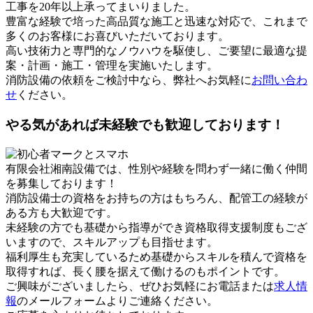
工事を20年以上承ってまいりました。
豊富な経験で培った高品質な施工と迅速な対応で、これまで
多くのお客様にお喜びいただいております。
高い技術力と専門的なノウハウを駆使し、ご要望に最適な提
案・計画・施工・管理を実施いたします。
消防設備の依頼をご検討中なら、弊社へお気軽に
お問い合わ
せ
ください。
やる気があれば未経験でも歓迎しております！
有限会社湘南設備では、性別や経験を問わず一緒に働く仲間
を募集しております！
消防設備士の資格をお持ちの方はもちろん、配管工の経験が
ある方も大歓迎です。
未経験の方でも基礎から指導ができ資格取得支援制度もござ
いますので、スキルアップも目指せます。
福利厚生も充実しているため基礎からスキルを積んで資格を
取得すれば、長く腰を据えて働けるのもポイントです。
ご興味がございましたら、ぜひお気軽にお電話または
求人情
報
のメールフォームよりご連絡ください。